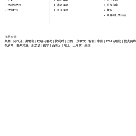
全球化网络
家庭援助
旅行指南
经营数据
医疗援助
新闻
即将举行的活动
优普全球:
集团
|
阿根廷
|
奥地利
|
巴哈马群岛
|
比利时
|
巴西
|
加拿大
|
智利
|
中国
|
CSA (美国)
|
捷克共和
俄罗斯
|
塞尔维亚
|
新加坡
|
南非
|
西班牙
|
瑞士
|
土耳其
|
美国