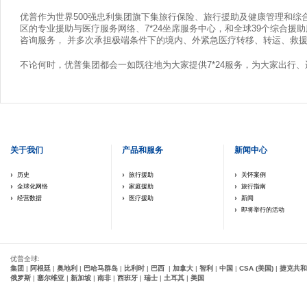
优普作为世界500强忠利集团旗下集旅行保险、旅行援助及健康管理和综合
区的专业援助与医疗服务网络、7*24坐席服务中心，和全球39个综合援
咨询服务， 并多次承担极端条件下的境内、外紧急医疗转移、转运、救
不论何时，优普集团都会一如既往地为大家提供7*24服务，为大家出行
关于我们
产品和服务
新闻中心
历史
旅行援助
关怀案例
全球化网络
家庭援助
旅行指南
经营数据
医疗援助
新闻
即将举行的活动
优普全球:
集团
|
阿根廷
|
奥地利
|
巴哈马群岛
|
比利时
|
巴西
|
加拿大
|
智利
|
中国
|
CSA (美国)
|
捷克共和
俄罗斯
|
塞尔维亚
|
新加坡
|
南非
|
西班牙
|
瑞士
|
土耳其
|
美国