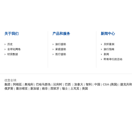
关于我们
产品和服务
新闻中心
历史
旅行援助
关怀案例
全球化网络
家庭援助
旅行指南
经营数据
医疗援助
新闻
即将举行的活动
优普全球:
集团
|
阿根廷
|
奥地利
|
巴哈马群岛
|
比利时
|
巴西
|
加拿大
|
智利
|
中国
|
CSA (美国)
|
捷克共和
俄罗斯
|
塞尔维亚
|
新加坡
|
南非
|
西班牙
|
瑞士
|
土耳其
|
美国