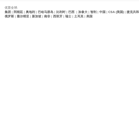
优普全球:
集团
|
阿根廷
|
奥地利
|
巴哈马群岛
|
比利时
|
巴西
|
加拿大
|
智利
|
中国
|
CSA (美国)
|
捷克共和
俄罗斯
|
塞尔维亚
|
新加坡
|
南非
|
西班牙
|
瑞士
|
土耳其
|
美国